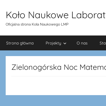
Przejdź
do
Koło Naukowe Laborat
treści
Oficjalna strona Koła Naukowego LMP
Strona główna
Projekty
O nas
Sta
Zielonogórska Noc Matema