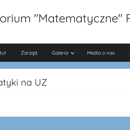
orium "Matematyczne" 
tut
Zarząd
Galeria
Media o nas
tyki na UZ