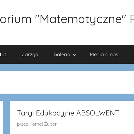
orium "Matematyczne" 
tut
Zarząd
Galeria
Media o nas
Targi Edukacyjne ABSOLWENT
O
przez
Kornel Żuber
p