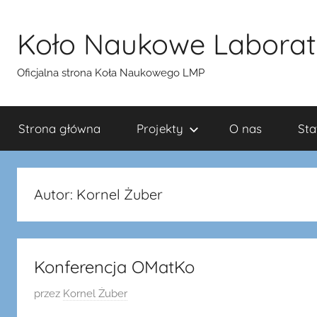
Przejdź
do
Koło Naukowe Laborat
treści
Oficjalna strona Koła Naukowego LMP
Strona główna
Projekty
O nas
Sta
Autor:
Kornel Żuber
Konferencja OMatKo
O
przez
Kornel Żuber
p