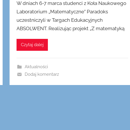
W dniach 6-7 marca studenci z Koła Naukowego
u
Laboratorium „Matematyczne” Paradoks
b
uczestniczyli w Targach Edukacyjnych
l
i
ABSOLWENT. Realizując projekt „Z matematyką
k
o
Czytaj dalej
w
a
n
Aktualności
o
Dodaj komentarz
2
3
k
w
i
e
t