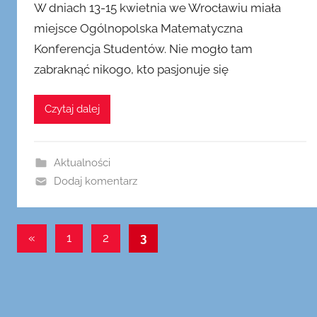
W dniach 13-15 kwietnia we Wrocławiu miała
u
miejsce Ogólnopolska Matematyczna
b
Konferencja Studentów. Nie mogło tam
l
i
zabraknąć nikogo, kto pasjonuje się
k
o
Czytaj dalej
w
a
n
Aktualności
o
Dodaj komentarz
2
3
Nawigacja
k
Poprzednie
«
1
2
3
w
wpisy
po
i
wpisach
e
t