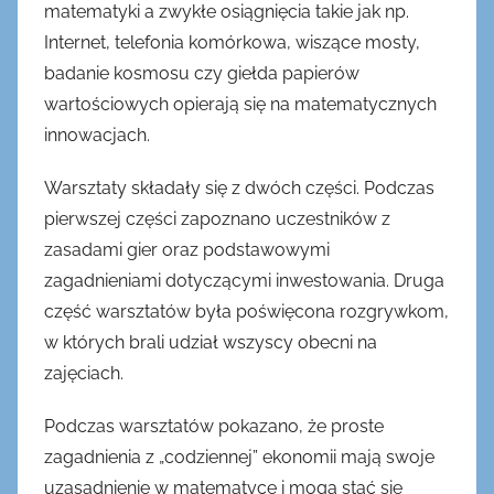
matematyki a zwykłe osiągnięcia takie jak np.
z
Internet, telefonia komórkowa, wiszące mosty,
i
badanie kosmosu czy giełda papierów
e
wartościowych opierają się na matematycznych
r
innowacjach.
n
i
Warsztaty składały się z dwóch części. Podczas
k
pierwszej części zapoznano uczestników z
a
zasadami gier oraz podstawowymi
2
zagadnieniami dotyczącymi inwestowania. Druga
0
część warsztatów była poświęcona rozgrywkom,
1
9
w których brali udział wszyscy obecni na
zajęciach.
Podczas warsztatów pokazano, że proste
zagadnienia z „codziennej” ekonomii mają swoje
uzasadnienie w matematyce i mogą stać się