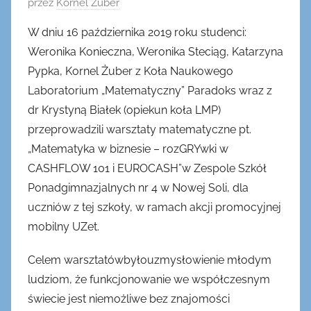
O
przez
Kornel Żuber
p
W dniu 16 października 2019 roku studenci:
u
Weronika Konieczna, Weronika Steciąg, Katarzyna
b
Pypka, Kornel Żuber z Koła Naukowego
l
Laboratorium „Matematyczny” Paradoks wraz z
i
dr Krystyną Białek (opiekun koła LMP)
k
o
przeprowadzili warsztaty matematyczne pt.
w
„Matematyka w biznesie – rozGRYwki w
a
CASHFLOW 101 i EUROCASH”w Zespole Szkół
n
Ponadgimnazjalnych nr 4 w Nowej Soli, dla
o
uczniów z tej szkoły, w ramach akcji promocyjnej
2
mobilny UZet.
7
p
Celem warsztatówbyłouzmysłowienie młodym
a
ludziom, że funkcjonowanie we współczesnym
ź
świecie jest niemożliwe bez znajomości
d